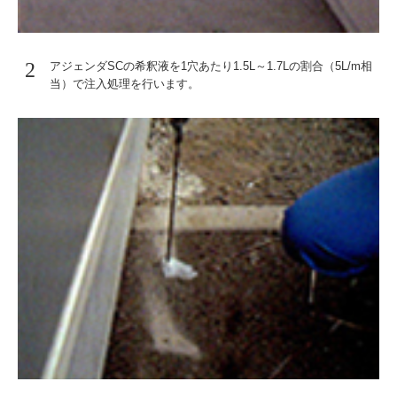
2
アジェンダSCの希釈液を1穴あたり1.5L～1.7Lの割合（5L/m相
当）で注入処理を行います。