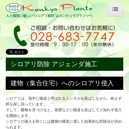
ホーム
カンキョウプランツ特徴まとめ
会社案内
シロアリ駆除・防除
シロアリ防除 アジェンダ施工
シロアリ対策テクノガード工法
建物（集合住宅）へのシロアリ侵入
シロアリ防除アジェンダ施工
天然素材を使った施工と理由
シロアリは、地中に蟻道と呼ばれるトンネルを延ばしながら、絶えず
餌を探し回っています。
そして、建物を見つけると、基礎などに蟻道を延ばして人知れず侵入
調湿施工
を開始します。
シロアリの侵入を防ぐには建物の構造に適した効果的な防除法が決め
床下点検の流れ
られます。